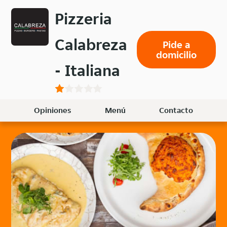
Volver
Pizzeria
al
menú
Calabreza
Pide a
principal
domicilio
- Italiana
Opiniones
Menú
Contacto